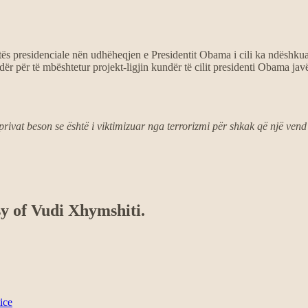
atës presidenciale nën udhëheqjen e Presidentit Obama i cili ka ndëshkua
r për të mbështetur projekt-ligjin kundër të cilit presidenti Obama ja
ivat beson se është i viktimizuar nga terrorizmi për shkak që një vend
sy of Vudi Xhymshiti.
ice