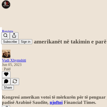
Revista
Sauditët dhe amerikanët në takimin e parë
Subscribe
Sign in
Vudi Xhymshiti
Jun 05, 2023
∙ Paid
Share
Kongresi amerikan votoi të mërkurën për të penguar pë
padisë Arabinë Saudite,
njoftoi
Financial Times.