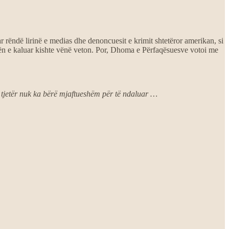
r rëndë lirinë e medias dhe denoncuesit e krimit shtetëror amerikan, si
vën e kaluar kishte vënë veton. Por, Dhoma e Përfaqësuesve votoi me
 tjetër nuk ka bërë mjaftueshëm për të ndaluar …