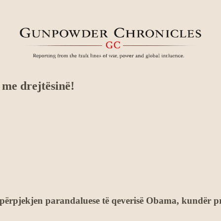
 me drejtësinë!
rpjekjen parandaluese të qeverisë Obama, kundër projek